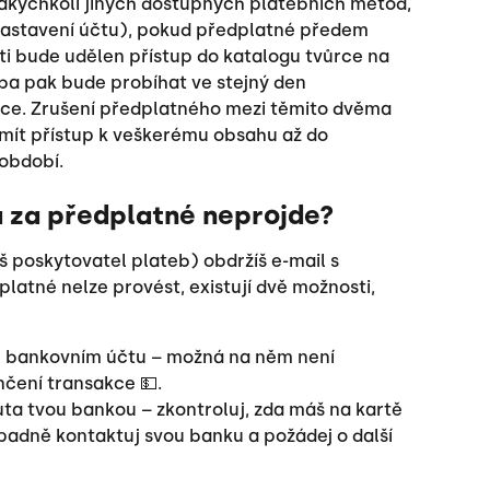
jakýchkoli jiných dostupných platebních metod, 
 nastavení účtu), pokud předplatné předem 
 ti bude udělen přístup do katalogu tvůrce na 
ba pak bude probíhat ve stejný den 
íce. Zrušení předplatného mezi těmito dvěma 
mít přístup k veškerému obsahu až do 
období.
a za předplatné neprojde?
š poskytovatel plateb) obdržíš e-mail s 
platné nelze provést, existují dvě možnosti, 
m bankovním účtu – možná na něm není 
čení transakce 💵.
a tvou bankou – zkontroluj, zda máš na kartě 
adně kontaktuj svou banku a požádej o další 