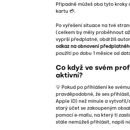
Případně můžeš oba tyto kroky ob
kartu 💳.
Po vyřešení situace na tvé stran
(celkem by měly proběhnout až 
vyprší předplatné, obdržíš auto
odkaz na obnovení předplatnéh
použití po dobu 1 měsíce od da
Co když ve svém profi
aktivní?
💡 Pokud po přihlášení ke svému
pravděpodobné, že ses přihlásil
Apple ID) než minule a vytvořil/a
starý účet se zakoupeným obsahe
pomocí e-mailu, na který ti zas
stále nemůžeš přihlásit, napiš 