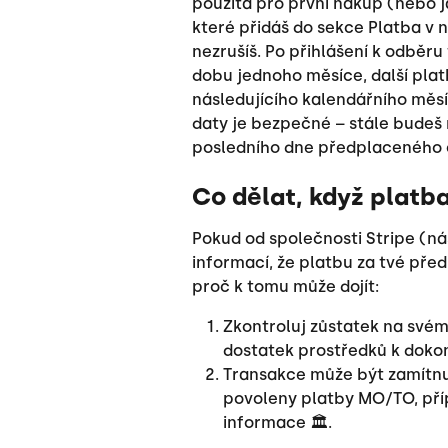
použita pro první nákup (nebo 
které přidáš do sekce Platba v
nezrušíš. Po přihlášení k odběru
dobu jednoho měsíce, další plat
následujícího kalendářního měs
daty je bezpečné – stále budeš 
posledního dne předplaceného 
Co dělat, když platb
Pokud od společnosti Stripe (ná
informací, že platbu za tvé před
proč k tomu může dojít:
Zkontroluj zůstatek na své
dostatek prostředků k dokon
Transakce může být zamítnut
povoleny platby MO/TO, příp
informace 🏛.