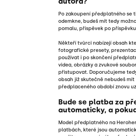
autora?
Po zakoupení předplatného se ti
odemkne, budeš mít tedy možnost
pomalu, příspěvek po příspěvku,
Někteří tvůrci nabízejí obsah kt
fotografické presety, prezentace 
používat i po skončení předplat
videa, obrázky a zvukové soubo
přistupovat. Doporučujeme tedy 
obsah již skutečně nebudeš mít 
předplaceného období znovu uz
Bude se platba za př
automaticky, a pokud
Model předplatného na Heroher
platbách, které jsou automatick