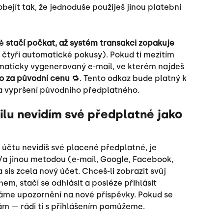
ejít tak, že jednoduše použiješ jinou platební 
ě 
stačí počkat, až systém transakci zopakuje
čtyři automatické pokusy). Pokud ti mezitím 
maticky vygenerovaný e-mail, ve kterém najdeš 
o za původní cenu
 🔁. Tento odkaz bude platný k 
ta vypršení původního předplatného.
lu nevidím své předplatné jako 
 účtu nevidíš své placené předplatné, je 
/a jinou metodou (e-mail, Google, Facebook, 
 sis zcela nový účet. Chceš-li zobrazit svůj 
m, stačí se odhlásit a posléze přihlásit 
íláme upozornění na nové příspěvky. Pokud se 
nám — rádi ti s přihlášením pomůžeme.