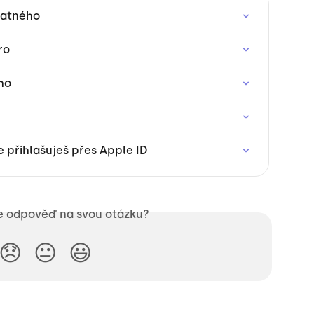
latného
ro
ho
e přihlašuješ přes Apple ID
te odpověď na svou otázku?
😞
😐
😃