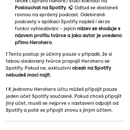
teček (vpravo nahoře) stačí kliknout na 
Poslouchat na Spotify
. 🎧 Odtud se dostaneš 
rovnou na správný podcast. Odebírané 
podcasty v aplikaci Spotify najdeš i skrze 
funkci vyhledávání – jejich 
název se shoduje s 
názvem profilu tvůrce a jako autor je uvedeno 
přímo Herohero
.
❗️ Tento postup je účinný pouze v případě, že si 
tebou sledovaný tvůrce propojil Herohero se 
Spotify. Pokud ne, exkluzivní 
obsah na Spotify 
nebudeš moci najít
.
❗️ K jednomu Herohero účtu můžeš připojit pouze 
jeden účet Spotify současně. Pokud chceš připojit 
jiný účet, musíš se nejprve v nastavení odpojit od 
Spotify a poté se připojit znovu s jiným účtem.