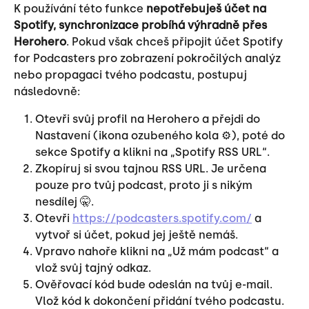
K používání této funkce 
nepotřebuješ účet na 
Spotify, synchronizace probíhá výhradně přes 
Herohero
. Pokud však chceš připojit účet Spotify 
for Podcasters
pro zobrazení pokročilých analýz 
nebo propagaci tvého podcastu, postupuj 
následovně:
Otevři svůj profil na Herohero a přejdi do 
Nastavení (ikona ozubeného kola ⚙️), poté do 
sekce Spotify a klikni na „Spotify RSS URL“.
Zkopíruj si svou tajnou RSS URL. Je určena 
pouze pro tvůj podcast, proto ji s nikým 
nesdílej 🤫.
Otevři 
https://podcasters.spotify.com/
 a 
vytvoř si účet, pokud jej ještě nemáš.
Vpravo nahoře klikni na „Už mám podcast“ a 
vlož svůj tajný odkaz.
Ověřovací kód bude odeslán na tvůj e-mail. 
Vlož kód k dokončení přidání tvého podcastu.