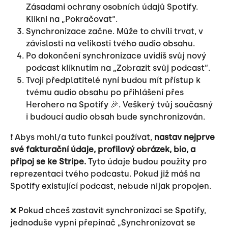
Zásadami ochrany osobních údajů Spotify. 
Klikni na „Pokračovat“.
Synchronizace začne. Může to chvíli trvat, v 
závislosti na velikosti tvého audio obsahu.
Po dokončení synchronizace uvidíš svůj nový 
podcast kliknutím na „Zobrazit svůj podcast“.
Tvoji předplatitelé nyní budou mít přístup k 
tvému audio obsahu po přihlášení přes 
Herohero na Spotify 🎉. Veškerý tvůj současný 
i budoucí audio obsah bude synchronizován.
❗️ Abys mohl/a tuto funkci používat, 
nastav nejprve 
své fakturační údaje, profilový obrázek, bio, a 
připoj se ke Stripe.
 Tyto údaje budou použity pro 
reprezentaci tvého podcastu. Pokud již máš na 
Spotify existující podcast, nebude nijak propojen.
❌ Pokud chceš zastavit synchronizaci se Spotify, 
jednoduše vypni přepínač „Synchronizovat se 