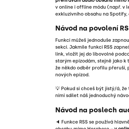
přehrávání audio obsahu mimo
v online i offline módu (např. v 
exkluzivního obsahu na Spotify, 
Návod na povolení RS
Funkci můžeš jednoduše zapnout
sekci. Jakmile funkci RSS zapne
link, vložit jej do libovolné pod
starým epizodám, stejně jako k t
že někdo odběr profilu přeruší,
nových epizod.
💡 Pokud si chceš být jistý/á, že 
nimi sdílet náš jednoduchý návod
Návod na poslech aud
🔈 Funkce RSS se používá hlavn
obsahu mimo Herohero – 
v onli