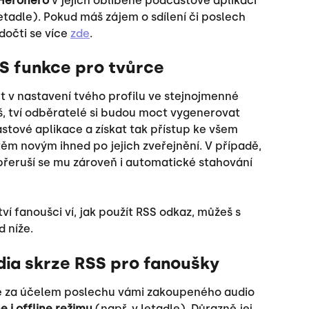
 Herohero
 v jejich oblíbené podcastové aplikaci 
letadle). Pokud máš zájem o sdílení či poslech 
dočti se více 
zde
.
S funkce pro tvůrce
 v nastavení tvého profilu ve stejnojmenné 
š, tví odběratelé si budou moct vygenerovat 
castové aplikace a získat tak přístup ke všem 
ěm novým ihned po jejich zveřejnění. V případě, 
 přeruší se mu zároveň i automatické stahování 
tví fanoušci ví, jak použít RSS odkaz, můžeš s 
 níže.
ia skrze RSS pro fanoušky
ě za účelem poslechu vámi zakoupeného audio 
ne i offline režimu
 (např. v letadle). Důrazně jej 