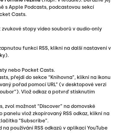
ě s Apple Podcasts, podcastovou sekcí 
cket Casts.
 zvukové stopy video souborů v audio-only 
apnutou funkci RSS, klikni na další nastavení v 
ky).
sty nebo Pocket Casts.
s, přejdi do sekce “Knihovna”, klikni na ikonu 
dovaný pořad pomocí URL” (v desktopové verzi 
Soubor”). Vlož odkaz a potvrď stisknutím 
s, zvol možnost “Discover” na domovské 
 panelu vlož zkopírovaný RSS odkaz, klikni na 
tlačítka “Subscribe”.
 na používání RSS odkazů v aplikaci YouTube 