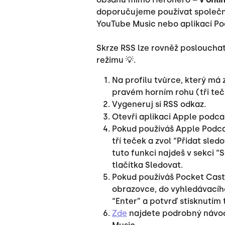
doporučujeme používat společn
YouTube Music nebo aplikací Po
Skrze RSS lze rovněž poslouchat
režimu 💡.​
Na profilu tvůrce, který má z
pravém horním rohu (tři teč
Vygeneruj si RSS odkaz.
Otevři aplikaci Apple podca
Pokud používáš Apple Podcast
tří teček a zvol “Přidat sle
tuto funkci najdeš v sekci “
tlačítka Sledovat.
Pokud používáš Pocket Cast
obrazovce, do vyhledávacího
“Enter” a potvrď stisknutím 
Zde
 najdete podrobný návod