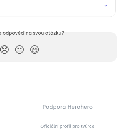
te odpověď na svou otázku?
😞
😐
😃
Podpora Herohero
Oficiální profil pro tvůrce